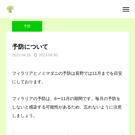
Blog
予防
予防について
予防
Top
予防について
2023.04.26
2023.04.30
アクセス
予約・受付
休診日
お問い合わせ
フィラリアとノミマダニの予防は長野では11月までを目安
にしております。
一般診療・予防
フィラリアの予防は、6〜11月の期間です。毎月の予防を
犬猫の 鍼・漢方治療
しないと感染する可能性があるため、忘れないように注意
しましょう。
パピークラス
KIKOCA（カウンセリング）